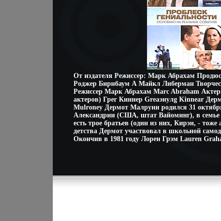
От издателя Режиссер: Марк Абрахам Продюс
Роджер Бирнбаум А Майкл Либерман Творчес
Режиссер Марк Абрахам Marc Abraham Актеры
актеров) Грег Киннер Greаэнулg Kinnear Де
Mulroney Дермот Малруни родился 31 октября
Александрии (США, штат Вайоминг), в семье
есть трое братьев (один из них, Кирэн, - тоже
детства Дермот участвовал в школьной само
Окончив в 1981 году Лорен Грэм Lauren Grah