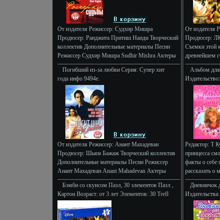
великолепные красочные иллюстрации,
помогающие представить внешний вид этих
дреблмнщвних рептилий Издание предназначено
для детей старшего дошкольного и младшего
От издателя Режиссер: Судхир Мишра
От издателя 
школьного возраста Автор Сэм Тэплин Sam
Продюсер: Ранджита Притиш Нанди Творческий
Продюсер: ЛК
Taplin.
коллектив Дополнительные материалы Песни
Съемки этой 
Режиссер Судхир Мишра Sudhir Mishra Актеры
древнейшем г
(показать всех актеров) Кай Каэицбай Менон Kay
Панкадж Пара
Погибший из-за любви Серия: Супер хит
Альбом для
Kay Menon Читрангада Сингх Chitrangada Singh
(показать вс
года инфо 9494e.
Издательство:
Шини Ахуджа Shiney Ahuja.
Urmila Maton
128 стр ISBN 
Димпл Капади
Формат: 60x8
От издателя Режиссер: Анант Махадеван
Редактор: Т К
Продюсер: Шьям Бажаж Творческий коллектив
принцесса см
Дополнительные материалы Песни Режиссер
факты о себе 
Анант Махадеван Anant Mahadevan Актеры
рассказать о
(показать всех актеров) Удита Гоаэицгсвами
любимцев, за
Бэмби со скунсом Пазл, 30 элементов Пазл ,
Дневничок д
Udita Goswami Эмран Хашми Emraan Hashmi
лучшими подру
Картон Возраст: от 3 лет Элементов: 30 Trefl
Издательства:
Суреш Менон Suresh Menon.
дневник своих
Puzzle; Польша 2010 г ; Артикул: 18132;
Твердый переп
принцесса най
Упаковка: Коробка Не рекомендуется детям до
050196-0, 978
советы, как д