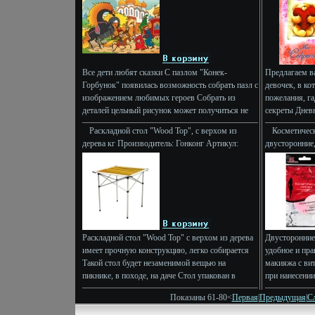
72045; Упаковка: Коробка Не рекомендуется
643-2 Тираж: 
память Перечитывая записи и просматривая
детям до 3-х лет инфо 9513e.
Цветные иллю
фотографии, ты получишь удовольствие, а
память о встрече останется на всю жизнь
Авторблмоа Вера Иванова.
Все дети любят сказки С пазлом "Конек-
Предлагаем в
Горбунок" появилась возможность собрать пазл с
девочек, в ко
изображением любимых героев Собрать из
пожелания, га
деталей цельный рисунок может получиться не
секреты Днев
сразу Но чем больше ребенокаэицф вовлекается
Раскладной стол "Wood Top", с верхом из
Косметическ
в процесс создания маленького шедевра, тем
дерева кг Производитель: Гонконг Артикул:
двусторонние
интереснее и увлекательнее становится игра
19874 инфо 9518e.
Товар сертиф
Создавая свою картонную сказку, ребенок
учится усидчивости и терпению, аккуратности и
вниманию Характеристики: Размер пазла в
собранном виде: 34,5 см х 24 см
Пблмодродукция Степ Пазл - это интересные,
безопасные игры и пазлы, которые выполнены на
высоком уровне, не содержат токсичных
Раскладной стол "Wood Top" с верхом из дерева
Двусторонние
материалов и всегда отражают популярные
имеет прочную конструкцию, легко собирается
удобное и пра
тенденции Состав 160 элементов пазла.
Такой стол будет незаменимой вещью на
макияжа с ви
пикнике, в походе, на даче Стол упакован в
при нанесени
текстильный чехол, сверху аэицщкоторый
косметически
Показаны 61-80<
Первая
|
Предыдущая
|
С
затягивается шнурком с фиксатором У чехла
не слипаются
есть плечевая лямка Характеристики: Материал:
очищения лиц