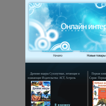
Древние ящеры Сухопутные, летающие и
Первая кни
плавающие Издательства: АСТ, Астрель
Серия: Первая
Твердый переплет, 136 стр ISBN 5-17-014234-
X, 5-271-04164-6 Тираж: 10000 экз Формат:
84x108/16 (~205х290 мм) инфо 9465e.